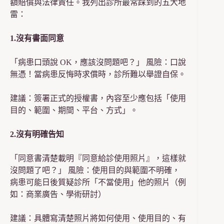
額賠償與法律責任。我列出診所最常踩到的五大地
雷：
1.沒有書面同意
「病患口頭說 OK，應該沒問題吧？」 風險：口說
無憑！當病患反悔時求償時，診所難以舉證自保。
建議：簽署正式的授權書，內容至少應包括「使用
目的、範圍、期間、平台、方式」。
2.沒有明確告知
「同意書清楚載明『同意給診使用照片』，這樣就
沒問題了吧？」 風險：使用目的與範圍不明確，
病患可能日後質疑診所「不當使用」他的照片（例
如：商業廣告、學術研討）
建議：具體寫清楚照片將如何使用、使用目的、有