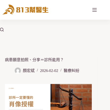
跳
至
主
要
內
容
病患願意拍照、分享＝診所能用？
顏宏斌
2026-02-02
醫療糾紛