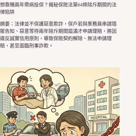
想靠賭兩年帶病投保？揭秘保險法第64條除斥期間的法
律陷阱
摘要：法律並不保護惡意欺詐，保戶若與業務員串謀隱
匿告知、惡意等待兩年除斥期間屆滿才申請理賠，將因
違反誠實信用原則，導致保險契約解除、無法申請理
賠，甚至面臨刑事詐欺。