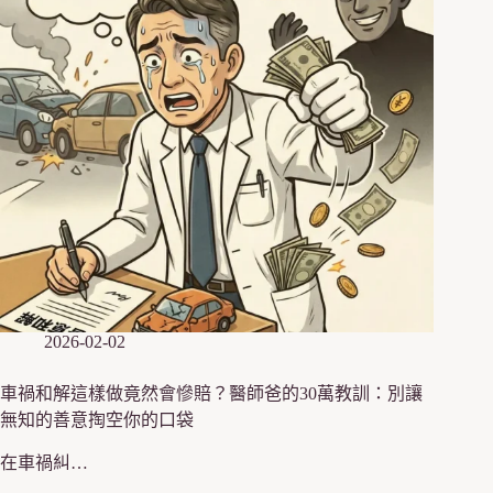
2026-02-02
車禍和解這樣做竟然會慘賠？醫師爸的30萬教訓：別讓
無知的善意掏空你的口袋
在車禍糾…