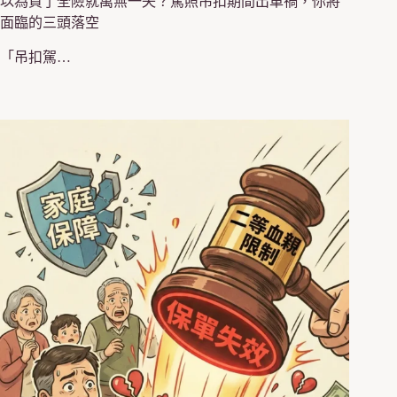
以為買了全險就萬無一失？駕照吊扣期間出車禍，你將
面臨的三頭落空
「吊扣駕…