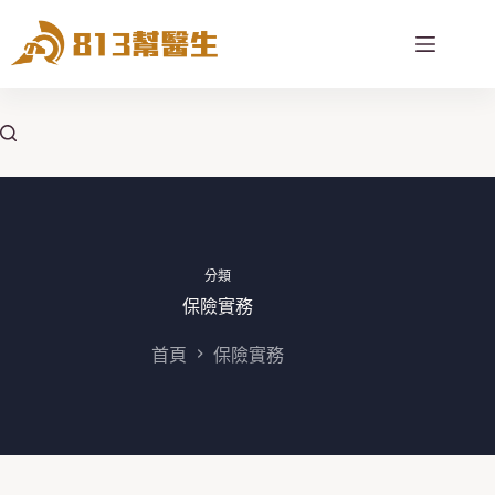
跳
至
主
要
內
容
分類
保險實務
首頁
保險實務