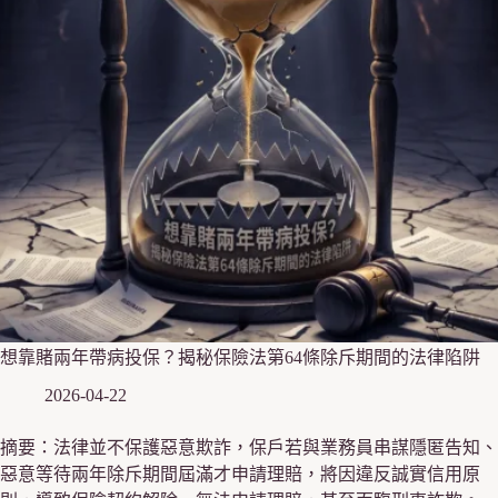
想靠賭兩年帶病投保？揭秘保險法第64條除斥期間的法律陷阱
2026-04-22
摘要：法律並不保護惡意欺詐，保戶若與業務員串謀隱匿告知、
惡意等待兩年除斥期間屆滿才申請理賠，將因違反誠實信用原